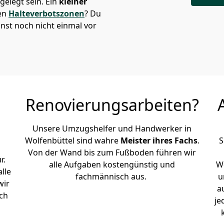
elegt sein. Ein
kleiner
den
Halteverbotszonen
? Du
nst noch nicht einmal vor
Renovierungsarbeiten?
Unsere Umzugshelfer und Handwerker in
Wolfenbüttel sind wahre
Meister ihres Fachs
.
S
Von der Wand bis zum Fußboden führen wir
r.
alle Aufgaben kostengünstig und
Wo
lle
fachmännisch aus.
u
wir
a
ch
je