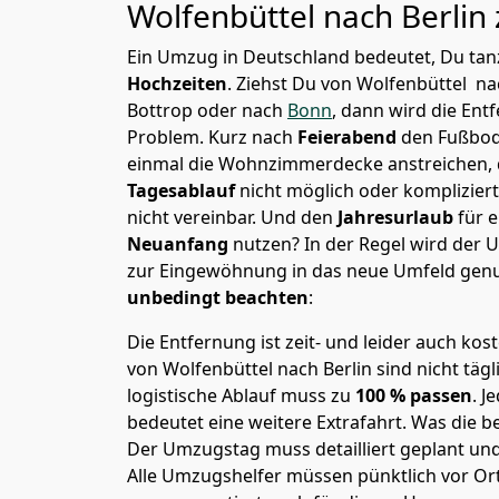
Wolfenbüttel nach
Berlin
Ein Umzug in Deutschland bedeutet, Du tanz
Hochzeiten
. Ziehst Du von Wolfenbüttel na
Bottrop oder nach
Bonn
, dann wird die Ent
Problem.
Kurz nach
Feierabend
den Fußbod
einmal die Wohnzimmerdecke anstreichen, da
Tagesablauf
nicht möglich oder komplizier
nicht vereinbar. Und den
Jahresurlaub
für 
Neuanfang
nutzen? In der Regel wird der
zur Eingewöhnung in das neue Umfeld genu
unbedingt beachten
:
Die Entfernung ist zeit- und leider auch kos
von Wolfenbüttel nach Berlin sind nicht täg
logistische Ablauf muss zu
100 % passen
. 
bedeutet eine weitere Extrafahrt. Was die be
Der Umzugstag muss detailliert geplant un
Alle Umzugshelfer müssen pünktlich vor Ort