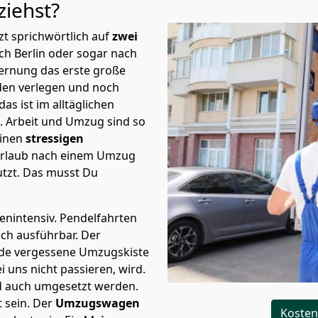
ziehst?
t sprichwörtlich auf
zwei
ch Berlin oder sogar nach
fernung das erste große
en verlegen und noch
s ist im alltäglichen
t.
Arbeit und Umzug sind so
einen
stressigen
 Urlaub nach einem Umzug
tzt. Das musst Du
tenintensiv. Pendelfahrten
lich ausführbar.
Der
Jede vergessene Umzugskiste
i uns nicht passieren, wird.
d auch umgesetzt werden.
 sein. Der
Umzugswagen
Kosten