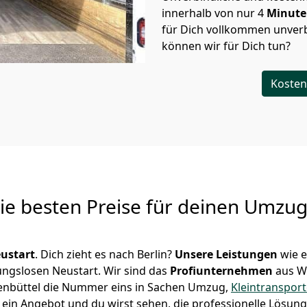
innerhalb von nur
4
Minut
für Dich vollkommen unverb
können wir für Dich tun?
Kosten
Die besten Preise für deinen Umzu
ustart
. Dich zieht es nach Berlin?
Unsere Leistungen
wie 
ungslosen Neustart.
Wir sind das
Profiunternehmen
aus W
olfenbüttel die Nummer eins in Sachen Umzug,
Kleintranspor
ein Angebot und du wirst sehen, die professionelle Lösung