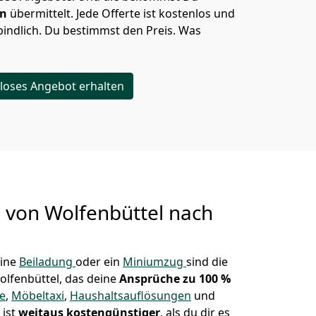
en
übermittelt. Jede Offerte ist kostenlos und
indlich. Du bestimmst den Preis. Was
loses Angebot erhalten
g von
Wolfenbüttel nach
eine
Beiladung
oder ein
Miniumzug
sind die
olfenbüttel, das deine
Ansprüche zu 100 %
te
,
Möbeltaxi
,
Haushaltsauflösungen
und
 ist
weitaus kostengünstiger
, als du dir es