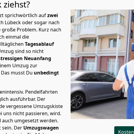
k
ziehst?
t sprichwörtlich auf
zwei
ach Lübeck oder sogar nach
te große Problem.
Kurz nach
h einmal die
lltäglichen
Tagesablauf
Umzug sind so nicht
stressigen Neuanfang
 einem Umzug zur
. Das musst Du
unbedingt
tenintensiv. Pendelfahrten
lich ausführbar.
Der
Jede vergessene Umzugskiste
i uns nicht passieren, wird.
d auch umgesetzt werden.
 sein. Der
Umzugswagen
Kosten