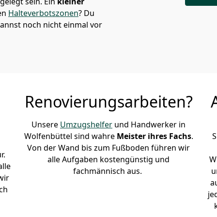
elegt sein. Ein
kleiner
den
Halteverbotszonen
? Du
annst noch nicht einmal vor
Renovierungsarbeiten?
Unsere
Umzugshelfer
und Handwerker in
Wolfenbüttel sind wahre
Meister ihres Fachs
.
S
Von der Wand bis zum Fußboden führen wir
r.
alle Aufgaben kostengünstig und
Wo
lle
fachmännisch aus.
u
wir
a
ch
je