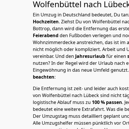
Wolfenbüttel nach Lübec
Ein Umzug in Deutschland bedeutet, Du tanz
Hochzeiten
. Ziehst Du von Wolfenbüttel n
Bottrop, dann wird die Entfernung das ers
Feierabend
den Fußboden verlegen und noc
Wohnzimmerdecke anstreichen, das ist im a
nicht möglich oder kompliziert.
Arbeit und 
vereinbar. Und den
Jahresurlaub
für einen
nutzen? In der Regel wird der Urlaub nach
Eingewöhnung in das neue Umfeld genutzt
beachten
:
Die Entfernung ist zeit- und leider auch kos
von Wolfenbüttel nach Lübeck sind nicht täg
logistische Ablauf muss zu
100 % passen
. 
bedeutet eine weitere Extrafahrt. Was die be
Der Umzugstag muss detailliert geplant un
Alle Umzugshelfer müssen pünktlich vor Ort