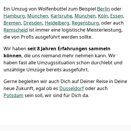
Ein Umzug von Wolfenbüttel zum Beispiel
Berlin
oder
Hamburg
,
München
,
Karlsruhe
,
München
,
Köln
,
Essen
,
Bremen
,
Dresden
,
Heidelberg
,
Regensburg
, oder auch
Remscheid
ist immer eine logistische Meisterleistung,
die von Profis ausgeführt werden sollte.
Wir haben
seit
8 Jahren Erfahrungen sammeln
können
, die uns niemand mehr nehmen kann. Wir
haben fast alle Umzugssituation schon durchlebt und
unzählige Umzüge bereits ausgeführt.
Gerne begleiten wir auch Dich auf Deiner Reise in Deine
neue Zukunft, egal ob es
Düsseldorf
oder auch
Potsdam
sein soll, wir sind für Dich da.