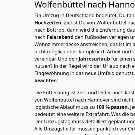
Wolfenbüttel nach Hann
Ein Umzug in Deutschland bedeutet, Du tanz
Hochzeiten
. Ziehst Du von Wolfenbüttel n
nach Bottrop, dann wird die Entfernung da
nach
Feierabend
den Fußboden verlegen un
Wohnzimmerdecke anstreichen, das ist im a
nicht möglich oder kompliziert.
Arbeit und 
vereinbar. Und den
Jahresurlaub
für einen
nutzen? In der Regel wird der Urlaub nach
Eingewöhnung in das neue Umfeld genutzt
beachten
:
Die Entfernung ist zeit- und leider auch kos
von Wolfenbüttel nach Hannover sind nicht 
logistische Ablauf muss zu
100 % passen
. 
bedeutet eine weitere Extrafahrt. Was die be
Der Umzugstag muss detailliert geplant un
Alle Umzugshelfer müssen pünktlich vor Ort