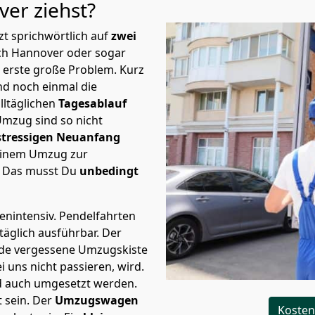
over
ziehst?
t sprichwörtlich auf
zwei
ach Hannover oder sogar
s erste große Problem.
Kurz
d noch einmal die
lltäglichen
Tagesablauf
Umzug sind so nicht
stressigen Neuanfang
 einem Umzug zur
. Das musst Du
unbedingt
tenintensiv. Pendelfahrten
täglich ausführbar.
Der
Jede vergessene Umzugskiste
i uns nicht passieren, wird.
d auch umgesetzt werden.
 sein. Der
Umzugswagen
Kosten