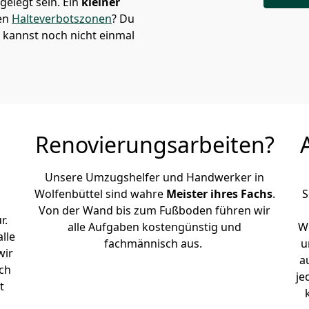
elegt sein. Ein
kleiner
den
Halteverbotszonen
? Du
 kannst noch nicht einmal
Renovierungsarbeiten?
Unsere Umzugshelfer und Handwerker in
Wolfenbüttel sind wahre
Meister ihres Fachs
.
S
Von der Wand bis zum Fußboden führen wir
r.
alle Aufgaben kostengünstig und
Wo
lle
fachmännisch aus.
u
wir
a
ch
je
t