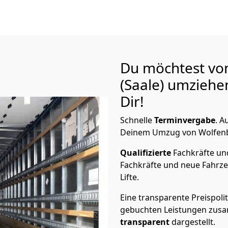
Du möchtest von
(Saale)
umziehen
Dir!
Schnelle
Terminvergabe
.
Au
Deinem Umzug von Wolfenbütt
Qualifizierte
Fachkräfte u
Fachkräfte und neue Fahrze
Lifte.
Eine transparente Preispolit
gebuchten Leistungen zusam
transparent
dargestellt.