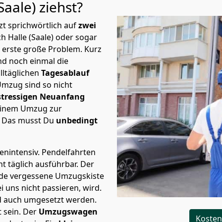
Saale)
ziehst?
t sprichwörtlich auf
zwei
h Halle (Saale) oder sogar
s erste große Problem.
Kurz
d noch einmal die
lltäglichen
Tagesablauf
Umzug sind so nicht
stressigen Neuanfang
 einem Umzug zur
. Das musst Du
unbedingt
tenintensiv. Pendelfahrten
ht täglich ausführbar.
Der
Jede vergessene Umzugskiste
i uns nicht passieren, wird.
d auch umgesetzt werden.
 sein. Der
Umzugswagen
Kosten