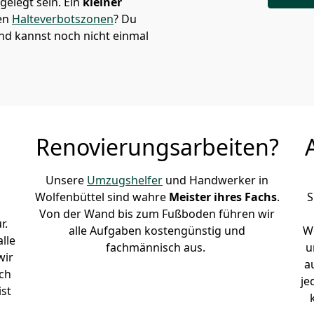
elegt sein. Ein
kleiner
den
Halteverbotszonen
? Du
und kannst noch nicht einmal
Renovierungsarbeiten?
Unsere
Umzugshelfer
und Handwerker in
Wolfenbüttel sind wahre
Meister ihres Fachs
.
S
Von der Wand bis zum Fußboden führen wir
r.
alle Aufgaben kostengünstig und
Wo
lle
fachmännisch aus.
u
wir
a
ch
je
ist