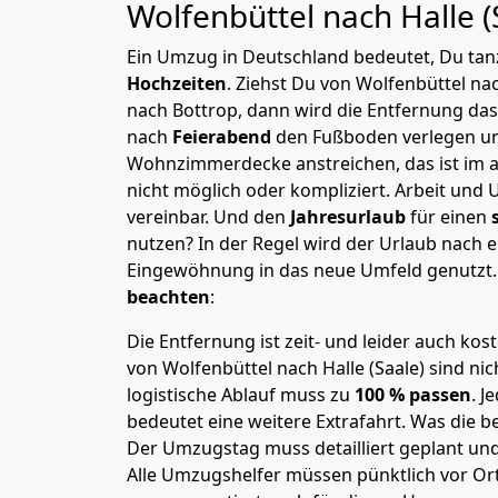
Wolfenbüttel nach Halle (
Ein Umzug in Deutschland bedeutet, Du tanz
Hochzeiten
. Ziehst Du von Wolfenbüttel nac
nach Bottrop, dann wird die Entfernung da
nach
Feierabend
den Fußboden verlegen un
Wohnzimmerdecke anstreichen, das ist im a
nicht möglich oder kompliziert.
Arbeit und 
vereinbar. Und den
Jahresurlaub
für einen
nutzen? In der Regel wird der Urlaub nach
Eingewöhnung in das neue Umfeld genutzt
beachten
:
Die Entfernung ist zeit- und leider auch kos
von Wolfenbüttel nach Halle (Saale) sind nic
logistische Ablauf muss zu
100 % passen
. 
bedeutet eine weitere Extrafahrt. Was die be
Der Umzugstag muss detailliert geplant un
Alle Umzugshelfer müssen pünktlich vor Ort