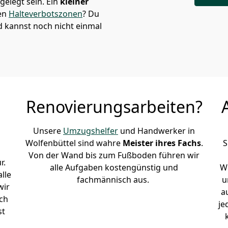
elegt sein. Ein
kleiner
den
Halteverbotszonen
? Du
d kannst noch nicht einmal
Renovierungsarbeiten?
Unsere
Umzugshelfer
und Handwerker in
Wolfenbüttel sind wahre
Meister ihres Fachs
.
S
Von der Wand bis zum Fußboden führen wir
r.
alle Aufgaben kostengünstig und
Wo
lle
fachmännisch aus.
u
wir
a
ch
je
st