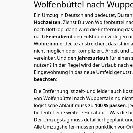
Wolfenbüttel nach Wuppe
Ein Umzug in Deutschland bedeutet, Du tanz
Hochzeiten
. Ziehst Du von Wolfenbüttel n
nach Bottrop, dann wird die Entfernung da
nach
Feierabend
den Fußboden verlegen un
Wohnzimmerdecke anstreichen, das ist im a
nicht möglich oder kompliziert.
Arbeit und 
vereinbar. Und den
Jahresurlaub
für einen
nutzen? In der Regel wird der Urlaub nach
Eingewöhnung in das neue Umfeld genutzt
beachten
:
Die Entfernung ist zeit- und leider auch kos
von Wolfenbüttel nach Wuppertal sind nicht
logistische Ablauf muss zu
100 % passen
. 
bedeutet eine weitere Extrafahrt. Was die be
Der Umzugstag muss detailliert geplant un
Alle Umzugshelfer müssen pünktlich vor Ort