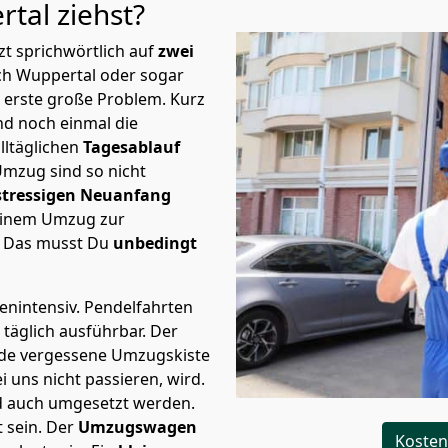
rtal
ziehst?
t sprichwörtlich auf
zwei
ach Wuppertal oder sogar
s erste große Problem.
Kurz
d noch einmal die
lltäglichen
Tagesablauf
Umzug sind so nicht
stressigen Neuanfang
 einem Umzug zur
. Das musst Du
unbedingt
tenintensiv. Pendelfahrten
 täglich ausführbar.
Der
Jede vergessene Umzugskiste
i uns nicht passieren, wird.
d auch umgesetzt werden.
 sein. Der
Umzugswagen
Kosten